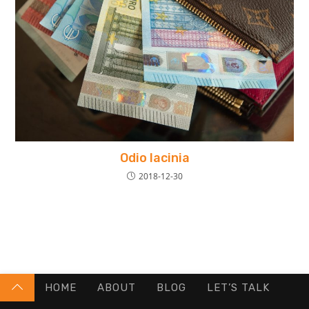
Odio lacinia
2018-12-30
HOME
ABOUT
BLOG
LET’S TALK