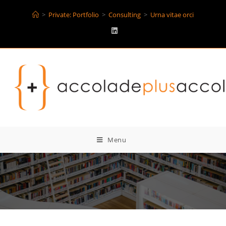
>
Private: Portfolio
>
Consulting
>
Urna vitae orci
Menu
Urna vitae orci